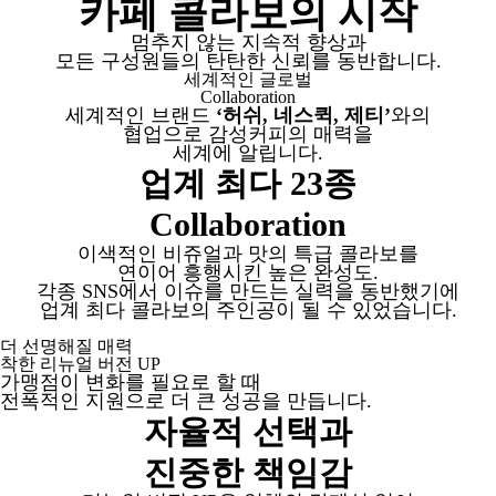
카페 콜라보의 시작
멈추지 않는 지속적 향상과
모든 구성원들의 탄탄한 신뢰를 동반합니다.
세계적인 글로벌
Collaboration
세계적인 브랜드
‘허쉬, 네스퀵, 제티’
와의
협업으로 감성커피의 매력을
세계에 알립니다.
업계 최다 23종
Collaboration
이색적인 비쥬얼과 맛의 특급 콜라보를
연이어 흥행시킨 높은 완성도.
각종 SNS에서 이슈를 만드는 실력을 동반했기에
업계 최다 콜라보의 주인공이 될 수 있었습니다.
더 선명해질 매력
착한 리뉴얼 버전 UP
가맹점이 변화를 필요로 할 때
전폭적인 지원으로 더 큰 성공을 만듭니다.
자율적 선택과
진중한 책임감