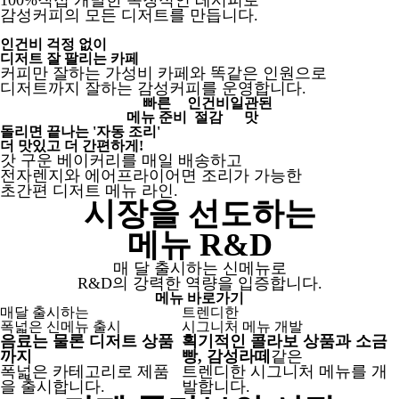
100%직접 개발한 독창적인 레시피로
감성커피의 모든 디저트를 만듭니다.
인건비 걱정 없이
디저트 잘 팔리는 카페
커피만 잘하는 가성비 카페와 똑같은 인원으로
디저트까지 잘하는 감성커피를 운영합니다.
빠른
인건비
일관된
메뉴 준비
절감
맛
돌리면 끝나는 '자동 조리'
더 맛있고 더 간편하게!
갓 구운 베이커리를 매일 배송하고
전자렌지와 에어프라이어면 조리가 가능한
초간편 디저트 메뉴 라인.
시장을 선도하는
메뉴 R&D
매 달 출시하는 신메뉴로
R&D의 강력한 역량을 입증합니다.
메뉴 바로가기
매달 출시하는
트렌디한
폭넓은 신메뉴 출시
시그니처 메뉴 개발
음료는 물론 디저트 상품
획기적인 콜라보 상품과 소금
까지
빵, 감성라떼
같은
폭넓은 카테고리로 제품
트렌디한 시그니처 메뉴를 개
을 출시합니다.
발합니다.