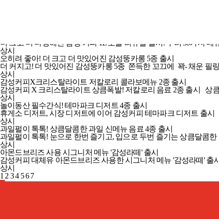
대용량 1L 보틀 리뉴얼 출시!(30가지 메뉴 구매 가능)
더 크고 더 다양해진 감성 커피 1L 보틀 리뉴얼 출시! 무려 30가지 메
상시
오히려 좋아! 더 크고 더 맛있어진 감성뚱카롱 5종 출시
더 커지고! 더 맛있어진 감성뚱카롱 5종​ 쫀득한 꼬끄에 꽉- 채운 필링
상시
감성커피X크리스탈라이트 저칼로리 콜라보메뉴 2종 출시
감성커피 X 크리스탈라이트 상큼폭발! 저칼로리 음료 2종 출시 
상시
놀이동산 필수간식! 테마파크 디저트 4종 출시
휴게소 디저트, 시장 디저트에 이어 감성커피 테마파크 디저트 출시 매콤한
상시
과일펄이 톡톡! 상큼달콤한 과일 신메뉴 음료 4종 출시
과일펄이 톡톡! 눈으로 한번 즐기고, 입으로 두번 즐기는 상큼달콤한 신메뉴
상시
아몬드브리즈 사용 시그니처 메뉴 '감성라떼' 출시
감성커피 대체유 아몬드브리즈 사용한 시그니처 메뉴 '감성라떼' 
상시
1
2
3
4
5
6
7