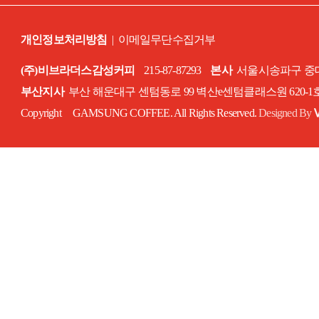
개인정보처리방침
|
이메일무단수집거부
(주)비브라더스감성커피
215-87-87293
본사
서울시송파구 중대로
부산지사
부산 해운대구 센텀동로 99 벽산e센텀클래스원 620-
Copyright GAMSUNG COFFEE. All Rights Reserved.
Designed By