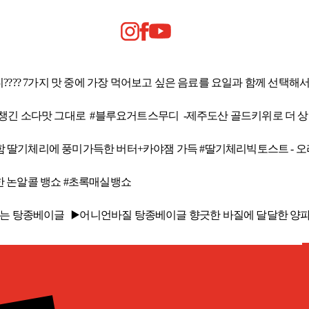
지 맛 중에 가장 먹어보고 싶은 음료를 요일과 함께 선택해서 댓글 남겨주시면
맛도 챙긴 소다맛 그대로 #블루요거트스무디 -제주도산 골드키위로 더
 딸기체리에 풍미가득한 버터+카야잼 가득 #딸기체리빅토스트 ​ - 오리지널 
한 논알콜 뱅쇼 #초록매실뱅쇼
나는 탕종베이글 ▶️어니언바질 탕종베이글 향긋한 바질에 달달한 양파가