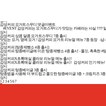
감성커피 신규로고 퍼즐 맞추기 EVENT
상시
감성커피 요거트스무디 댓글이벤트
#EVENT 감성커피는 요거트스무디가 맛있는 카페라는 사실 ???? 일주일 
상시
감성커피 상큼 달콤 요거트스무디 7종 출시
맛있는 요거, 옆에 요거 ! 감성커피 요거트 리뉴얼 메뉴 7종 등장
상시
감성커피 [탕종제빵소 4종 출시]
감성커피 탕종베이글에 이은 '탕종제빵소 4종 출시' - 쫄깃, 촉촉한 #탕
상시
감성커피X초록매실 콜라보 리뉴얼 메뉴 출시!
감성커피X초록매실 콜라보 리뉴얼 메뉴 출시! 감성커피 인기 메뉴!
상시
감성커피 탕종베이글 3종 출시
탕종법을 사용해 더 부드럽고 쫄깃한 탕종베이글 3종 + 크림치즈 3
상시
1
2
3
4
5
6
7