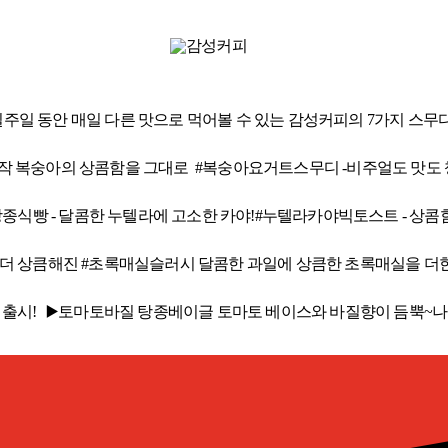
감성커피 소식
감성 가득한 감성커피
공지사항
이벤트
보도자료
SNS
고객센터
동안 매일 다른 맛으로 먹어볼 수 있는 감성커피의 7가지 스무디???? 7가
 -납-작 복숭아의 상콤함을 그대로 #복숭아요거트스무디 -비주얼도 
종식빵 ​ - 달콤한 누텔라에 고소한 카야!#누텔라카야빅토스트 ​ - 상콤함
 더 상큼해진 #초록매실슬러시 달콤한 과일에 상큼한 초록매실을 더
종 출시! ▶️토마토바질 탕종베이글 토마토 베이스와 바질향이 듬뿍~