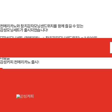
감성커피 감성모닝세트 출시!
천메리카노와 참치감자모닝샌드위치를 함께 즐길 수 있는
감성모닝세트가 출시되었습니다!
☑️감성모닝세트 (천메리카노 + 참치감자모닝샌드위치) = 3,500원
※ 참치감자모닝샌드위치 단품 = 2,500원
이전글
감성커피 두바이 디저트3종 출시!
다음글
감성커피 천메리카노 출시!