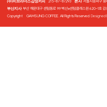
215-87-87293
서울시송파구 중대로
(주)비브라더스감성커피
본사
부산 해운대구 센텀동로 99 벽산e센텀클래스원 620-1호 
부산지사
Copyright GAMSUNG COFFEE. All Rights Reserved.
Designed 