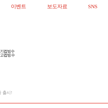
이벤트
보도자료
SNS
#딸기컵빙수
망고컵빙수
 출시!