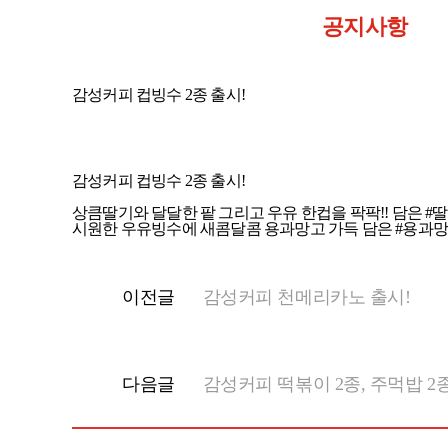
공지사항
감성커피 컵빙수 2종 출시!
감성커피 컵빙수 2종 출시!
상큼딸기와 달달한 팥 그리고 우유 한컵을 팍팍!! 담은 
시원한 우유빙수에 새콤달콤 용과망고 가득 담은 #용과
이전글
감성커피 천메리카노 출시!
다음글
감성커피 떡볶이 2종, 주먹밥 2종