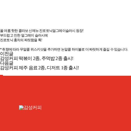
감성커피 X 하이트진로음료 콜라보 메뉴 출시!
올 여름 핫한 콜라보 신메뉴 진로토닉얼그레이슬러시 등장!
부드럽고 진한 얼그레이 슬러시에
진로토닉 홍차의 짜릿함을 톡!
* 취향에 따라 무알콜 위스키샷을 추가하면 논알콜 하이볼로 더 짜릿하게 즐길 수 있습니다.
이전글
감성커피 떡볶이 2종, 주먹밥 2종 출시!
다음글
감성커피 제주 음료 2종, 디저트 1종 출시!