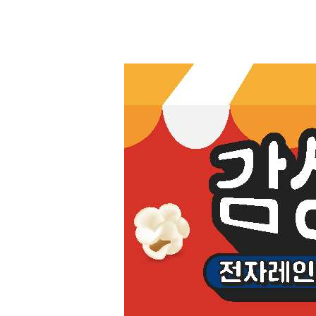
감성커피 감성잡화점 '감성버터팝콘' 출시!