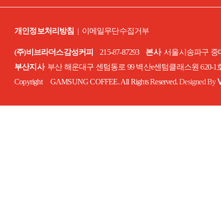
개인정보처리방침
|
이메일무단수집거부
(주)비브라더스감성커피
215-87-87293
본사
서울시송파구 중대로
부산지사
부산 해운대구 센텀동로 99 벽산e센텀클래스원 620-
Copyright GAMSUNG COFFEE. All Rights Reserved.
Designed By