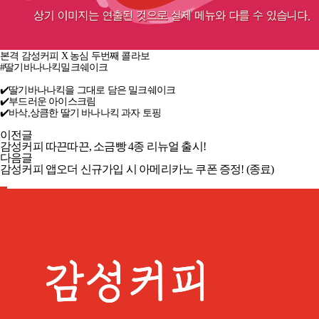
본격 감성커피
X
농심 두번째 콜라보​
#딸기바나나킥밀크쉐이크 ​
✔️딸기바나나킥을 그대로 담은 밀크쉐이크​
✔️부드러운 아이스크림​
✔️바삭,상큼한 딸기 바나나킥 과자 토핑​
이전글
감성커피 따끈따끈, 소금빵 4종 리뉴얼 출시!
다음글
감성커피 앱오더 신규가입 시 아메리카노 쿠폰 증정! (종료)