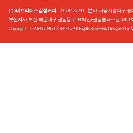
(주)비브라더스감성커피
215-87-87293
본사
서울시송파구 중대로
부산지사
부산 해운대구 센텀동로 99 벽산e센텀클래스원 620-
Copyright GAMSUNG COFFEE. All Rights Reserved.
Designed By