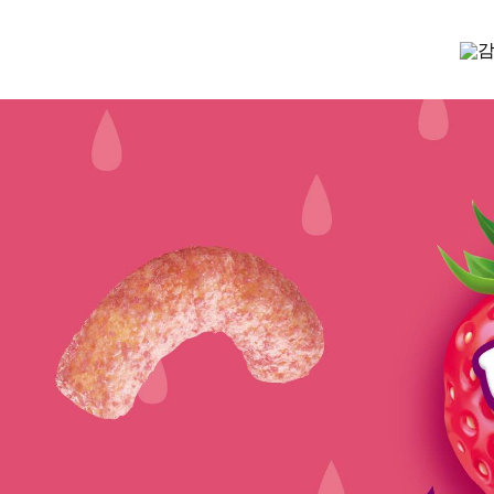
감성커피X농심 바나나킥 2번째 콜라보! 딸기바나나킥 메뉴 출시