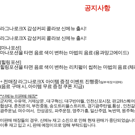
공지사항
라그나로크X 감성커피 콜라보 신메뉴 출시!
라그나로크X 감성커피 콜라보 신메뉴 출시!
[마나포션]
마나포션을 타면 음료 색이 변하는 마법의 음료 (용과망고에이드)
[힐링포션]
힐링포션을 타면 음료 색이 변하는 리치펄이 씹히는 마법의 음료 (
+ 전매장 라그나로크X 아이템 증정 이벤트 진행중!
(일부 매장 미판매)
(음료 구매 시, 아이템 무료 증정 쿠폰 지급)
*신메뉴 미판매 매장*
군자역, 수유역, 거제상문 , 대구혁신, 대구반야월, 인천신포시장, 판교H스퀘어,
협성대, 춘천온의, 부천중동, 송도트리플스트리트, 경기광주탄벌,횡성 , 인천갈
광주운남, 여수여서, 안성공도, 파주운정, 영주가흥, 일산주엽, 녹번역, 원주혁
미판매 매장들의 경우, 신메뉴 재고 소진으로 인해 현재 판매가 중단되었습니다
이후 재고 입고 시, 판매 예정이므로 양해 부탁드립니다.