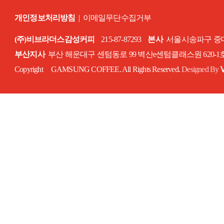
개인정보처리방침
|
이메일무단수집거부
(주)비브라더스감성커피
215-87-87293
본사
서울시송파구 중대로
부산지사
부산 해운대구 센텀동로 99 벽산e센텀클래스원 620-
Copyright GAMSUNG COFFEE. All Rights Reserved.
Designed By