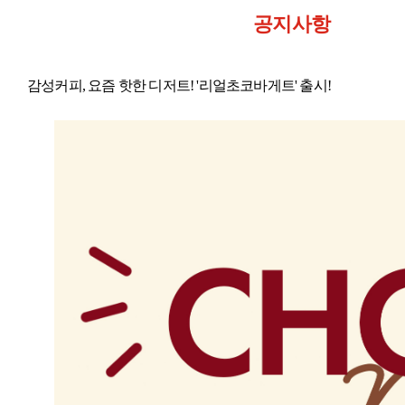
공지사항
감성커피, 요즘 핫한 디저트! '리얼초코바게트' 출시!