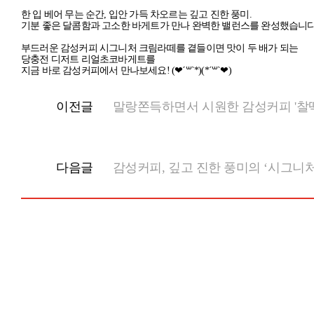
한 입 베어 무는 순간, 입안 가득 차오르는 깊고 진한 풍미.
기분 좋은 달콤함과 고소한 바게트가 만나 완벽한 밸런스를 완성했습니다
부드러운 감성커피 시그니처 크림라떼를 곁들이면 맛이 두 배가 되는
당충전 디저트 리얼초코바게트를
지금 바로 감성커피에서 만나보세요! (❤´꒳`*)(*´꒳`❤)
이전글
말랑쫀득하면서 시원한 감성커피 '찰떡
다음글
감성커피, 깊고 진한 풍미의 ‘시그니처