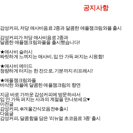
공지사항
감성커피, 저당 애사비음료 2종과 달콤한 애플잼크림와플 출시
감성커피가 저당 애사비음료 2종과
달콤한 애플잼크림와플을 출시했습니다!
★애사비 슬러시
짜릿하게 느껴지는 애사비, 입 안 가득 퍼지는 시원함!
★애사비 에이드
청량하게 터지는 한 잔으로, 기분까지 리프레시!
★애플잼크림와플
바삭한 와플에 달콤한 애플잼크림의 향연 ​
지금 바로 가까운 감성커피에 방문하셔서
입 안 가득 퍼지는 사과의 계절을 만나보세요♥
이전글
감성커피, ❄️겨울간식모음전❄️ 출시
다음글
감성커피, 달콤함을 담은 '리뉴얼 초코음료 3종' 출시