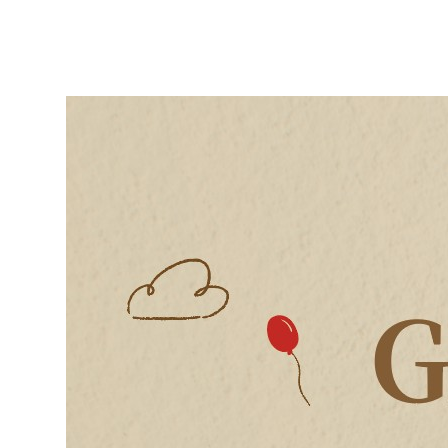
감성커피 NEW 시그니처 '감성쉐이크' & 베이비슈 출시!