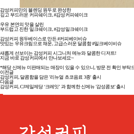
감성커피만의 블렌딩 원두로 완성한
깊고 부드러운 커피쉐이크, #감성커피쉐이크
우유 본연의 맛을 살린
부드럽고 진한 밀크쉐이크, #감성밀크쉐이크
감성커피 원두베이스로 만든 #커피베이비슈
맛있는 우유크림으로 채운, 고급스러운 달콤함 #밀크베이비슈
새롭게 선보이는 감성커피 시그니처 메뉴와 달콤한 디저트!
지금 바로 감성커피에서 만나보세요~
*해당 신메뉴 미판매되는 매장이 있을 수 있으니, 방문 전 확인 부탁
이전글
감성커피, 달콤함을 담은 '리뉴얼 초코음료 3종' 출시
다음글
감성커피, CJ제일제당 ‘크레잇’ 과 함께한 신메뉴 '감성콤보' 출시