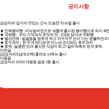
공지사항
감성커피 '길거리 맛있는 간식 모음전' 리뉴얼 출시
★ 진짜붕어빵 : 리뉴얼버전으로 새롭게 출시된 붕어빵으로 속이 꽉
★ 국화빵 : 우리 기억속의 추엇의 맛 그대로 담아낸 국화빵
★ 델리만쥬 : 발걸음을 멈추게 하고 자꾸자꾸 손이 가는 명불허전 
★ 호두과자 : 한 두개 먹다보면 어느새 순삭되는 호두과자
★ 호떡 : 달콤한 맛과 쫄깃한 식감이 최고! 겉바속촉의 정석 호떡
이전글
[감성커피X삼대오백] 콜라보 신메뉴 출시
다음글
감성커피 1리터 대용량 음료 3종 출시