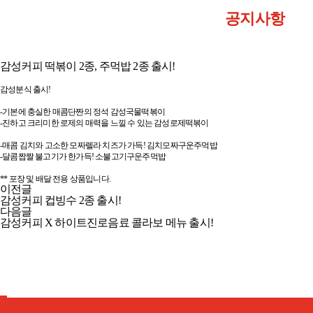
공지사항
감성커피 떡볶이 2종, 주먹밥 2종 출시!
감성분식 출시!
-기본에 충실한 매콤단짠의 정석 감성국물떡볶이
-진하고 크리미한 로제의 매력을 느낄 수 있는 감성로제떡볶이
-매콤 김치와 고소한 모짜렐라 치즈가 가득! 김치모짜구운주먹밥
-달콤짭짤 불고기가 한가득! 소불고기구운주먹밥
** 포장 및 배달 전용 상품입니다.
이전글
감성커피 컵빙수 2종 출시!
다음글
감성커피 X 하이트진로음료 콜라보 메뉴 출시!