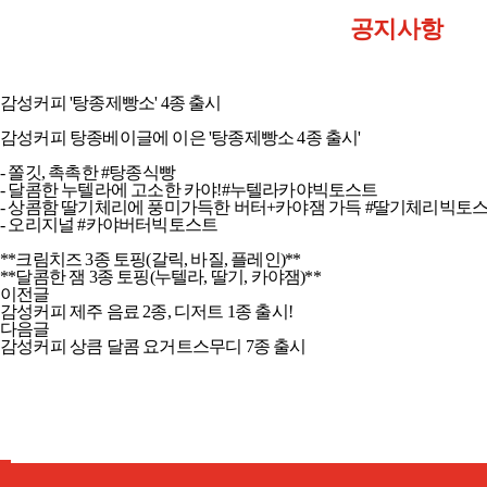
공지사항
감성커피 '탕종제빵소' 4종 출시
감성커피 탕종베이글에 이은 '탕종제빵소 4종 출시'
- 쫄깃, 촉촉한 #탕종식빵 ​
- 달콤한 누텔라에 고소한 카야!#누텔라카야빅토스트 ​
- 상콤함 딸기체리에 풍미가득한 버터+카야잼 가득 #딸기체리빅토스트
- 오리지널 #카야버터빅토스트 ​
**크림치즈 3종 토핑(갈릭, 바질, 플레인)​**
**달콤한 잼 3종 토핑(누텔라, 딸기, 카야잼)**
이전글
감성커피 제주 음료 2종, 디저트 1종 출시!
다음글
감성커피 상큼 달콤 요거트스무디 7종 출시