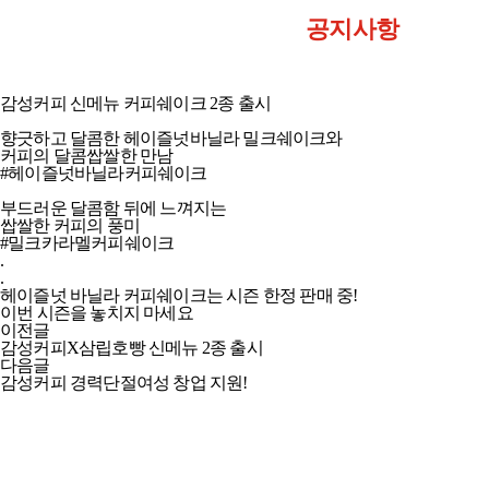
공지사항
감성커피 신메뉴 커피쉐이크 2종 출시
향긋하고 달콤한 헤이즐넛바닐라 밀크쉐이크와​
커피의 달콤쌉쌀한 만남​
#헤이즐넛바닐라커피쉐이크​
부드러운 달콤함 뒤에 느껴지는​
쌉쌀한 커피의 풍미​
#밀크카라멜커피쉐이크​
​​.
.
헤이즐넛 바닐라 커피쉐이크는 시즌 한정 판매 중!​
이번 시즌을 놓치지 마세요
이전글
감성커피X삼립호빵 신메뉴 2종 출시
다음글
감성커피 경력단절여성 창업 지원!