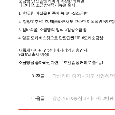
소금빵 맛집 감성커피의 과감한 리뉴얼
따끈따끈, 소금빵 4종 리뉴얼 출시!
1. 향긋한 바질을 반죽에 쏙- #바질소금빵
2️. 청양고추+치즈, 매콤하면서도 고소한 이색적인 맛! #
3. 겉바속쫄, 소금빵의 정석. #감성소금빵​
4️. 달콤 모카비스킷으로 단짠단짠 UP #모카소금빵​
새롭게 나타난 감성베이커리의 신흥강자!
9월 8일 출시 예정!
소금빵을 좋아하신다면 무조건 감성커피로 출~동!
이전글
감성커피_다자녀가구 창업혜택!
다음글
감성커피X농심 바나나킥 2번째