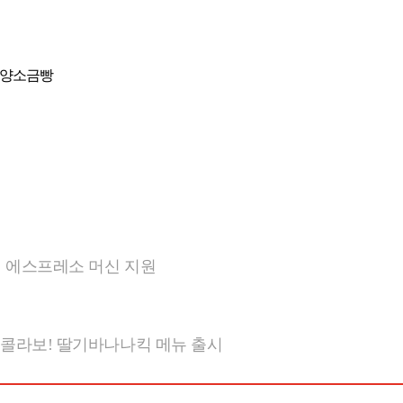
청양소금빵​
 에스프레소 머신 지원
 콜라보! 딸기바나나킥 메뉴 출시