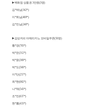
▶️백화점 상품권 3만원(3명)
김*애님(342*)
이*희님(469*)
김*진님(240*)
▶️감성커피 아메리카노 모바일쿠폰(50명)
황*경(783*)
박*은(312*)
박*윤(369*)
박*도(560*)
이*단(257*)
최*현(082*)
나*채(543*)
조*진(637*)
현*롬(433*)