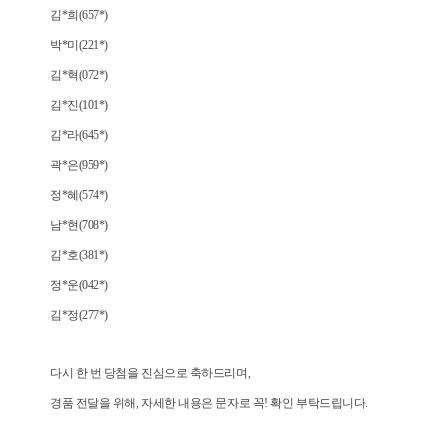
김*희(657*)
박*미(221*)
김*혁(072*)
김*진(101*)
김*라(645*)
곽*은(959*)
정*혜(574*)
남*현(708*)
김*호(381*)
정*운(042*)
김*정(277*)
다시 한 번 당첨을 진심으로 축하드리며,
경품 전달을 위해, 자세한 내용은 문자로 꼭! 확인 부탁드립니다.