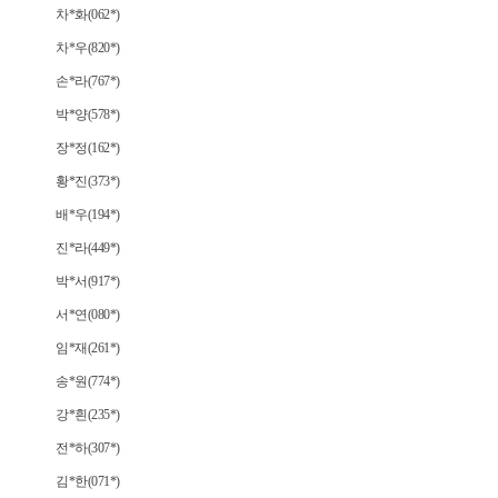
차*화(062*)
차*우(820*)
손*라(767*)
박*양(578*)
장*정(162*)
황*진(373*)
배*우(194*)
진*라(449*)
박*서(917*)
서*연(080*)
임*재(261*)
송*원(774*)
강*흰(235*)
전*하(307*)
김*한(071*)