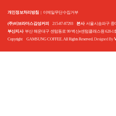
개인정보처리방침
|
이메일무단수집거부
(주)비브라더스감성커피
215-87-87293
본사
서울시송파구 중대로
부산지사
부산 해운대구 센텀동로 99 벽산e센텀클래스원 620-
Copyright GAMSUNG COFFEE. All Rights Reserved.
Designed By