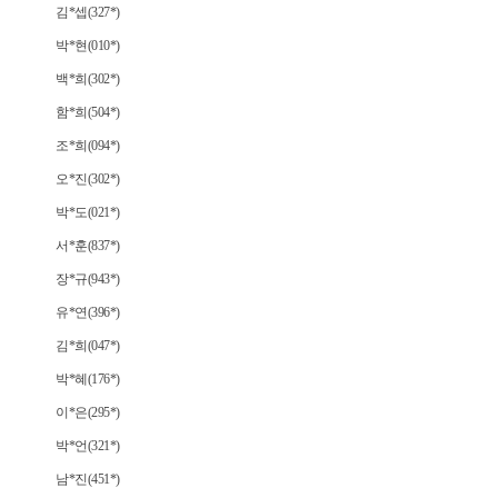
김*셉(327*)
박*현(010*)
백*희(302*)
함*희(504*)
조*희(094*)
오*진(302*)
박*도(021*)
서*훈(837*)
장*규(943*)
유*연(396*)
김*희(047*)
박*혜(176*)
이*은(295*)
박*언(321*)
남*진(451*)