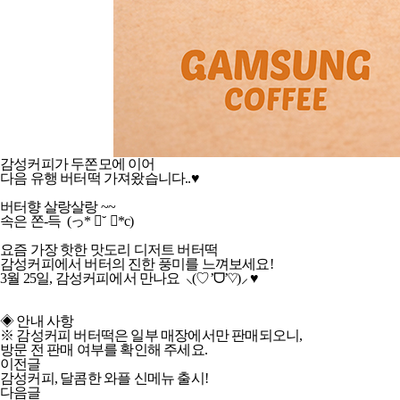
감성커피가 두쫀모에 이어
다음 유행 버터떡 가져왔습니다..♥
버터향 살랑살랑 ~~
속은 쫀-득 (っ* ॑˘ ॑*c)
요즘 가장 핫한 맛도리 디저트 버터떡
감성커피에서 버터의 진한 풍미를 느껴보세요!
3월 25일, 감성커피에서 만나요 ⸜(♡’ᗜ’♡)⸝ ♥
◈ 안내 사항
※ 감성커피 버터떡은 일부 매장에서만 판매되오니,
방문 전 판매 여부를 확인해 주세요.
이전글
감성커피, 달콤한 와플 신메뉴 출시!
다음글