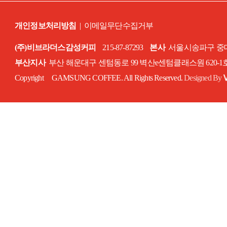
개인정보처리방침
|
이메일무단수집거부
(주)비브라더스감성커피
215-87-87293
본사
서울시송파구 중대로
부산지사
부산 해운대구 센텀동로 99 벽산e센텀클래스원 620-
Copyright GAMSUNG COFFEE. All Rights Reserved.
Designed By