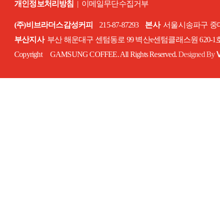
개인정보처리방침
|
이메일무단수집거부
(주)비브라더스감성커피
215-87-87293
본사
서울시송파구 중대로
부산지사
부산 해운대구 센텀동로 99 벽산e센텀클래스원 620-
Copyright GAMSUNG COFFEE. All Rights Reserved.
Designed By