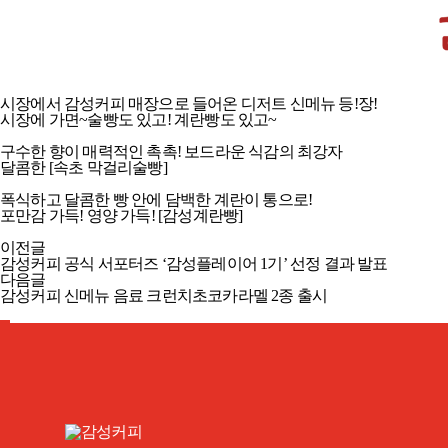
감성계란빵, 속초 막거리술빵 시장디저트 2종 출시!
시장에서 감성커피 매장으로 들어온 디저트 신메뉴 등!장!
시장에 가면~술빵도 있고! 계란빵도 있고~
구수한 향이 매력적인 촉촉! 보드라운 식감의 최강자
달콤한 [속초 막걸리술빵]
폭식하고 달콤한 빵 안에 담백한 계란이 통으로!
포만감 가득! 영양 가득! [감성계란빵]
이전글
감성커피 공식 서포터즈 ‘감성플레이어 1기’ 선정 결과 발표
다음글
감성커피 신메뉴 음료 크런치초코카라멜 2종 출시